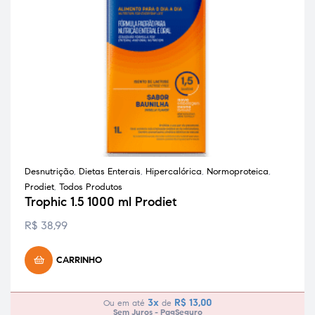
Desnutrição
,
Dietas Enterais
,
Hipercalórica
,
Normoproteica
,
Prodiet
,
Todos Produtos
Trophic 1.5 1000 ml Prodiet
R$
38,99
CARRINHO
3x
R$
13,00
Ou em até
de
Sem Juros - PagSeguro