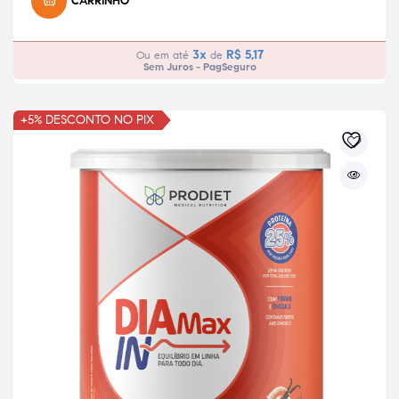
CARRINHO
3x
R$
5,17
Ou em até
de
Sem Juros - PagSeguro
+5% DESCONTO NO PIX