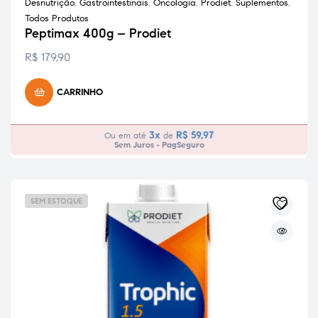
Desnutrição
,
Gastrointestinais
,
Oncologia
,
Prodiet
,
Suplementos
,
Todos Produtos
Peptimax 400g – Prodiet
R$
179,90
CARRINHO
3x
R$
59,97
Ou em até
de
Sem Juros - PagSeguro
SEM ESTOQUE