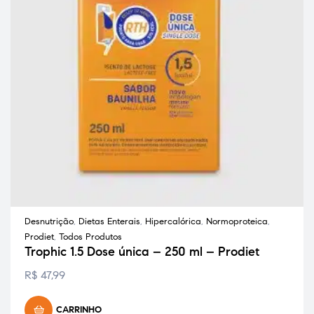
Desnutrição
,
Dietas Enterais
,
Hipercalórica
,
Normoproteica
,
Prodiet
,
Todos Produtos
Trophic 1.5 Dose única – 250 ml – Prodiet
R$
47,99
CARRINHO